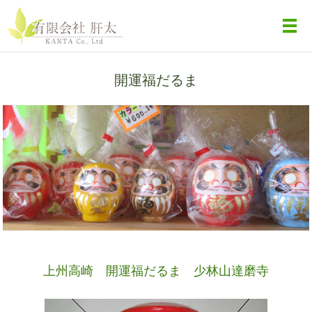
メ
開運福だるま
上州高崎 開運福だるま 少林山達磨寺